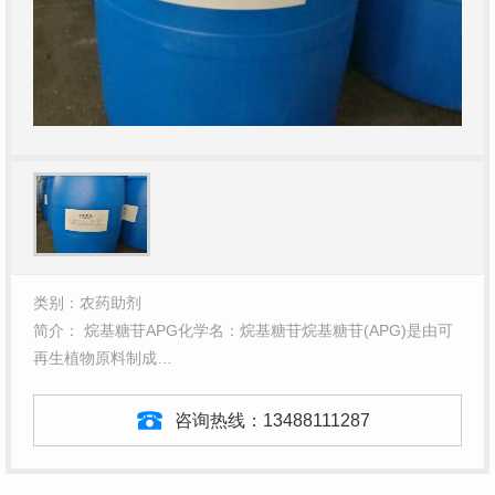
类别：农药助剂
简介： 烷基糖苷APG化学名：烷基糖苷烷基糖苷(APG)是由可
再生植物原料制成…
咨询热线：
13488111287