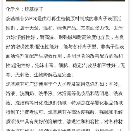
化学名：烷基糖苷
烷基糖苷(APG)是由可再生植物原料制成的非离子表面活
性剂，属于天然、温和、绿色产品。其表面张力低、去污
力好;溶解性好，耐高温、耐强碱和耐高浓度电介质，有良
好的增稠效果·配伍性能好，能与各种离子型、非离子型表
面活性剂复配产生增效作用，并能显著的改善配方的温和
性;起泡性好，泡沫丰富、细腻、稳定;与皮肤相容性好，无
毒、无剌激、生物降解迅速完全。
烷基糖苷可广泛使用于个人护理及家用洗涤剂如：香波、
浴液、洗面奶、洗手液、沐浴露等化妆品和透明皂、洗衣
液、洗洁精等日化洗涤剂领域，特别是在孕婴化妆品领域
得到了消费者认可。烷基糖苷在高浓度强酸、强碱和电解
质溶液中具有良好的溶解性、渗透性和相容性，对各种材
质无腐蚀作用，特别适合用于餐具洗涤剂、家居清洗、工