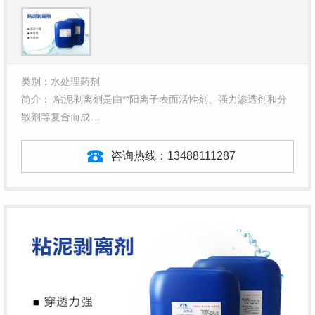
类别：水处理药剂
简介： 粘泥剥离剂是由**阳离子表面活性剂、强力渗透剂和分
散剂等复合而成…
咨询热线：
13488111287