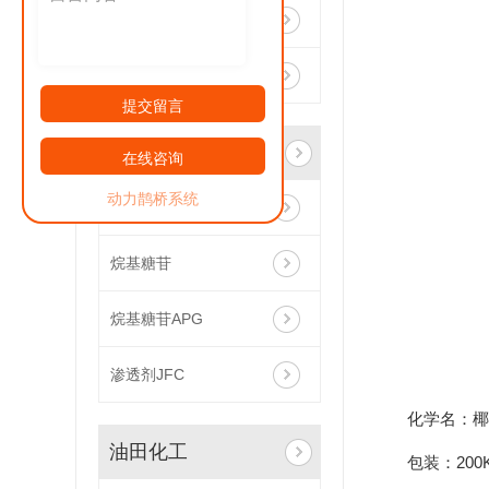
速溶型日化专用纤维素
638增稠剂
提交留言
农药助剂
在线咨询
动力鹊桥系统
油酰胺甲基
烷基糖苷
烷基糖苷APG
渗透剂JFC
化学名：椰
油田化工
包装：200