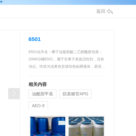
返回
6501
6501化学名：椰子油脂肪酸二乙醇酰胺包装：
200KG/桶6501，属于非离子表面活性剂，没有
浊点。性状为淡黄色至琥珀色粘稠液体，易溶
于…
相关内容
油酰胺甲基
烷基糖苷APG
AEO-9