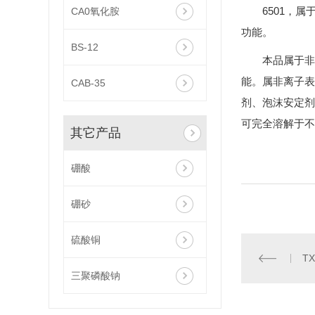
6501，
CA0氧化胺
功能。
BS-12
本品属于非
能。属非离子表
CAB-35
剂、泡沫安定剂
可完全溶解于不
其它产品
硼酸
硼砂
硫酸铜
TX
三聚磷酸钠